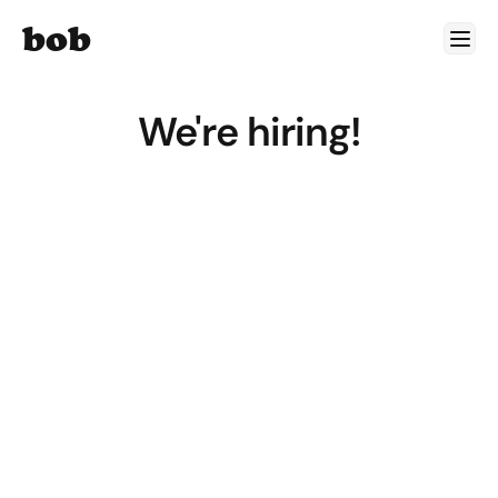
bob
We're hiring!
ERP 
Projekt/Produkt-
Manager für 