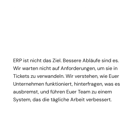
Was anders ist, wenn ihr mit bob arbeitet
Wir
sind
der
ERP-Copilot,
den
wir
uns
selbst
immer
gewünscht
hätten
ERP ist nicht das Ziel. Bessere Abläufe sind es. 
Wir warten nicht auf Anforderungen, um sie in 
Tickets zu verwandeln. Wir verstehen, wie Euer 
Unternehmen funktioniert, hinterfragen, was es 
ausbremst, und führen Euer Team zu einem 
System, das die tägliche Arbeit verbessert.
Wir starten mit echten Abläufen, nicht mit 
Tools