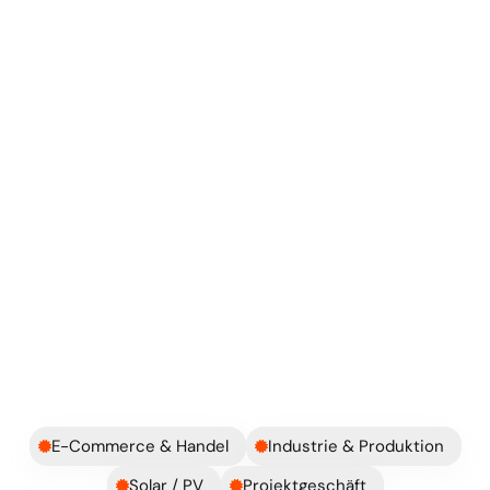
Systeme, die euch ausbremsen
Legacy-ERP oder stark angepasstes 
Altsystem
Änderungen sind langsam, riskant 
oder teuer
Jede Verbesserung hängt von 
externem Support ab
Euer System bildet euer Geschäft 
nicht mehr richtig ab
Euer Team arbeitet um das System 
herum statt mit ihm
E-Commerce & Handel
Industrie & Produktion
Solar / PV
Projektgeschäft