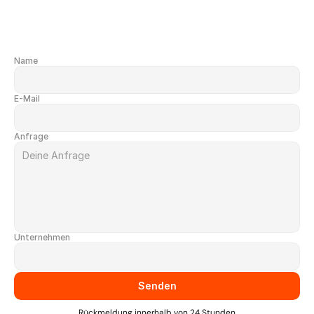
Name
E-Mail
Anfrage
Unternehmen
Source URL
Source URL
Senden
Rückmeldung innerhalb von 24 Stunden