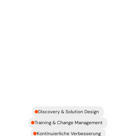
Wie stabilisieren wir das Setup schnell?
Mehr erfahren
Was
wir
entlang
des
Weges
einbringen
können
Discovery & Solution Design
Training & Change Management
Kontinuierliche Verbesserung