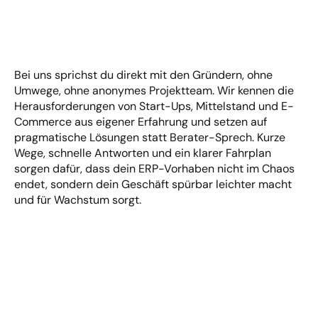
Lass
uns
dein
ERP-Vorhaben
unverbindlich
besprechen
Bei uns sprichst du direkt mit den Gründern, ohne 
Umwege, ohne anonymes Projektteam. Wir kennen die 
Herausforderungen von Start-Ups, Mittelstand und E-
Commerce aus eigener Erfahrung und setzen auf 
pragmatische Lösungen statt Berater-Sprech. Kurze 
Wege, schnelle Antworten und ein klarer Fahrplan 
sorgen dafür, dass dein ERP-Vorhaben nicht im Chaos 
endet, sondern dein Geschäft spürbar leichter macht 
und für Wachstum sorgt.
Direkter Draht zum Gründer-Team
Kurze Wege, schnelle Antworten
Maximal pragmatisch
Ferry Kluger
Founder, CEO von bob