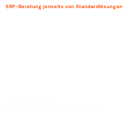
Für
Unternehmen,
deren
ERP-Beratung jenseits von Standardlösungen
Abläufe
nicht
in
ein
Schema
F
passen
Wir schauen nicht zuerst auf Branchenlabels, sondern 
darauf, wie Arbeit wirklich passiert: welche Prozesse 
ineinandergreifen, wo Abhängigkeiten entstehen und 
welche Entscheidungen euer ERP-System im Alltag 
unterstützen muss.
Euer Setup prüfen