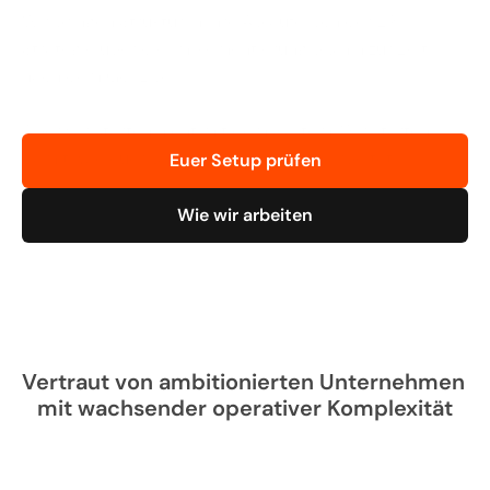
Wir bringen Struktur in Ihre Abläufe, von der ERP-
Strategie über die Implementierung bis hin zur Zeit 
nach dem Go-Live.
Aber wir starten nicht mit dem System. Wir starten 
damit, wie euer Unternehmen wirklich arbeitet.
Euer Setup prüfen
Wie wir arbeiten
Vertraut von ambitionierten Unternehmen 
mit wachsender operativer Komplexität