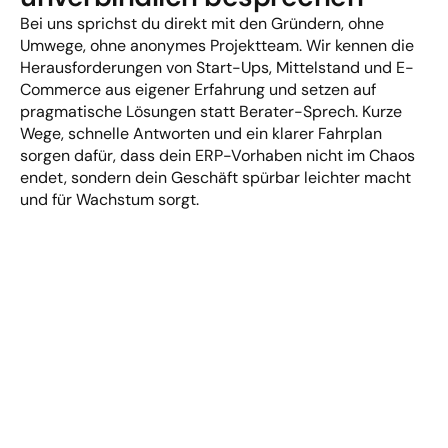
Bei uns sprichst du direkt mit den Gründern, ohne 
Umwege, ohne anonymes Projektteam. Wir kennen die 
Herausforderungen von Start-Ups, Mittelstand und E-
Commerce aus eigener Erfahrung und setzen auf 
pragmatische Lösungen statt Berater-Sprech. Kurze 
Wege, schnelle Antworten und ein klarer Fahrplan 
sorgen dafür, dass dein ERP-Vorhaben nicht im Chaos 
endet, sondern dein Geschäft spürbar leichter macht 
und für Wachstum sorgt.
Direkter Draht zum Gründer-Team
Kurze Wege, schnelle Antworten
Maximal pragmatisch
Ferry Kluger
Founder, CEO von bob