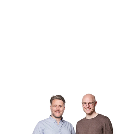
ERP-Beratung und 
Implementierung
EXPERTISE
ERP-Architektur, E-
Commerce, Betrieb, Odoo
JAHR
2024