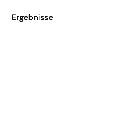
Ergebnisse
durchgängig im System 
abgebildet