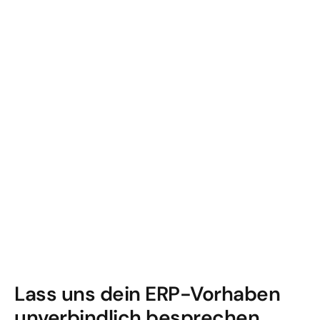
aktueller Daten getroffen werden, 
statt auf Annahmen oder informellen 
Abstimmungen zu beruhen.
Skalierba
Das neue Setup bildet eine 
re 
tragfähige ERP-Basis
, die mit dem 
Grundlag
Geschäftsmodell von Bodenglück 
e für 
mitwachsen kann.
Wachstu
m
Neue Anforderungen lassen sich 
innerhalb des Systems abbilden, 
ohne bestehende Prozesse zu 
brechen oder zusätzliche Tool-Silos 
aufzubauen.
Lass uns dein ERP-Vorhaben 
unverbindlich besprechen