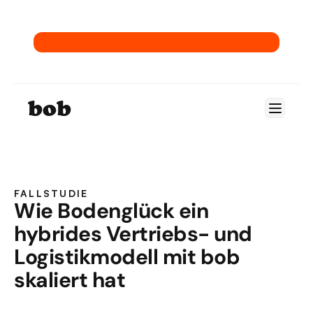
→ Hol dir unser E-Commerce-ERP-Playbook.
bob
FALLSTUDIE
Wie Bodenglück ein 
hybrides Vertriebs- und 
Logistikmodell mit bob 
UNTERNEHMEN
Bodenglück
ROLLE