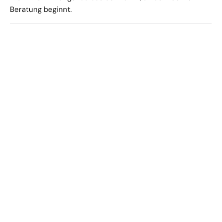
Beratung beginnt.
15.06.2026
ERP-Projekt erfolgreich starten: 9 
Entscheidungen, die vor der 