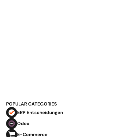
02.03.2026
Bestandsplanung im E-Commerce: 
Warum Spreadsheets ab 20 Mio. 
Umsatz scheitern
POPULAR CATEGORIES
ERP Entscheidungen
Odoo
E-Commerce