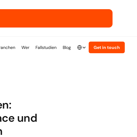
ser ERP-Playbook.
Select Language
ranchen
Wer
Fallstudien
Blog
Get in touch
German
n: 
ce und 
n