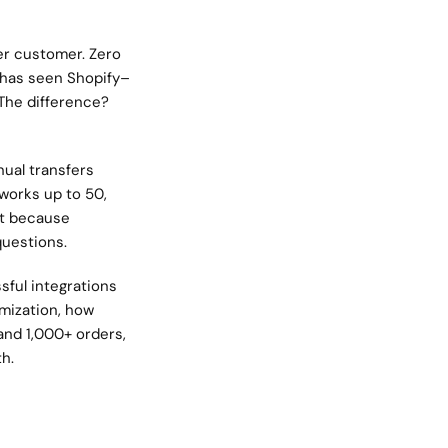
 customer. Zero 
 has seen Shopify–
 The difference? 
ual transfers 
works up to 50, 
t because 
questions.
ful integrations 
mization, how 
d 1,000+ orders, 
th.