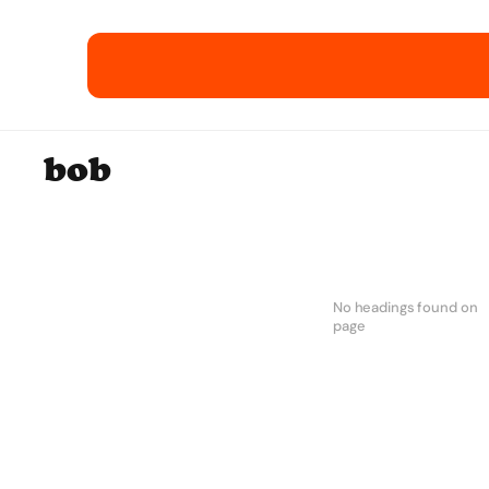
12 E-Commerce-E
bob
No headings found on
page