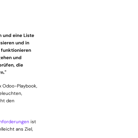
 und eine Liste 
ieren und in 
funktionieren 
gehen und 
üfen, die 
n."
x Odoo-Playbook, 
leuchten, 
ht den 
Anforderungen
 ist 
eicht ans Ziel, 