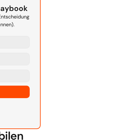
laybook
Entscheidung 
nnen).
bilen 