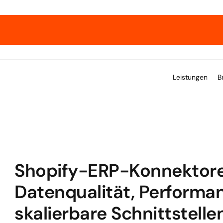
xpert*innen zeigen, wie Wachstum gelingt. 
→ Hol dir un
Leistungen
B
Shopify-ERP-Konnektore
Datenqualität, Performan
skalierbare Schnittstelle