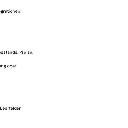
egrationen:
stände, Preise, 
ung oder 
Leerfelder