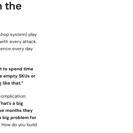
 the 
shop system) play 
ith every attack. 
nce every day. 
t to spend time 
e empty SKUs or 
like that.”
omplication: 
hat’s a big 
ee months they 
 big problem for 
”
 How do you build 