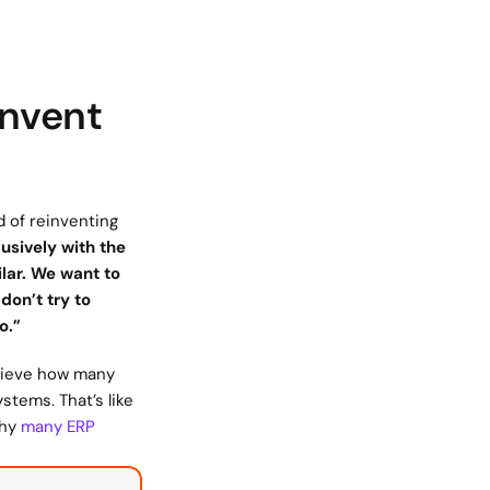
nvent 
 of reinventing 
sively with the 
ar. We want to 
on’t try to 
o.”
lieve how many 
stems. That’s like 
hy 
many ERP 