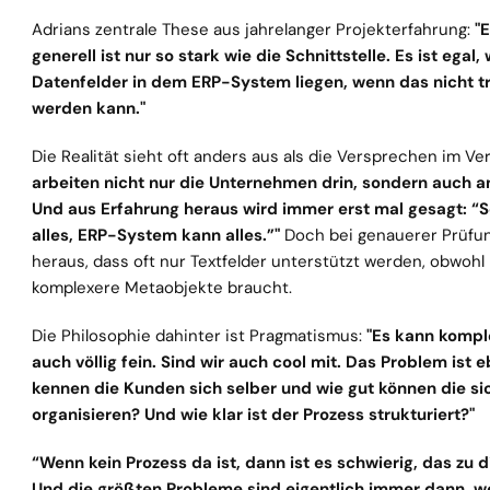
Adrians zentrale These aus jahrelanger Projekterfahrung: 
"
generell ist nur so stark wie die Schnittstelle. Es ist egal, 
Datenfelder in dem ERP-System liegen, wenn das nicht tr
werden kann."
Die Realität sieht oft anders aus als die Versprechen im Ver
arbeiten nicht nur die Unternehmen drin, sondern auch an
Und aus Erfahrung heraus wird immer erst mal gesagt: “Sc
alles, ERP-System kann alles.”" 
Doch bei genauerer Prüfung
heraus, dass oft nur Textfelder unterstützt werden, obwohl 
komplexere Metaobjekte braucht.
Die Philosophie dahinter ist Pragmatismus:
 "Es kann komple
auch völlig fein. Sind wir auch cool mit. Das Problem ist e
kennen die Kunden sich selber und wie gut können die sic
organisieren? Und wie klar ist der Prozess strukturiert?"
“Wenn kein Prozess da ist, dann ist es schwierig, das zu digi
Und die größten Probleme sind eigentlich immer dann, we