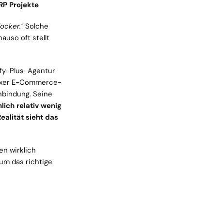
RP Projekte
ocker."
 Solche 
auso oft stellt 
fy-Plus-Agentur 
lexer E-Commerce-
bindung. Seine 
ich relativ wenig 
lität sieht das 
n wirklich 
m das richtige 