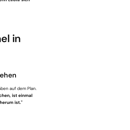
l in 
tehen
en auf dem Plan. 
hen, ist einmal 
herum ist."