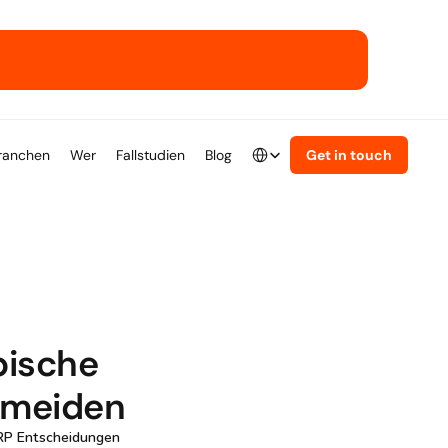
ser ERP-Playbook.
Select Language
ranchen
Wer
Fallstudien
Blog
Get in touch
German
ische 
ermeiden
RP Entscheidungen