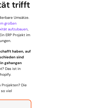
t trifft
ierbare Umsätze. 
im großen 
exität aufzubauen
, 
in ERP Projekt im 
rungen.
chafft haben, auf 
chieden sind 
ein gehangen 
? Das ist in 
hopify.
 Projekten? Die 
o viel 