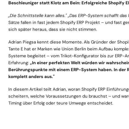
Beschleuniger statt Klotz am Bein: Erfolgreiche Shopify E
„Die Schnittstelle kann alles." „Das ERP-System schafft das l
Sätze fallen in fast jedem Shopify ERP Projekt – und fast gen
sich später heraus, dass sie nicht stimmen.
Adrian Piegsa kennt diese Momente. Als Gründer der Shopi
Tante E hat er Marken wie Union Berlin beim Aufbau komp
Systeme begleitet – vom Trikot-Konfigurator bis zur ERP-An
Erfahrung: 
„In einer perfekten Welt würden wir wahrscheinl
Berührungspunkte mit einem ERP-System haben. In der Rea
komplett anders aus."
In diesem Artikel teilt Adrian, woran Shopify ERP Einführunge
scheitern, welche Voraussetzungen du brauchst – und waru
Timing über Erfolg oder teure Umwege entscheidet.