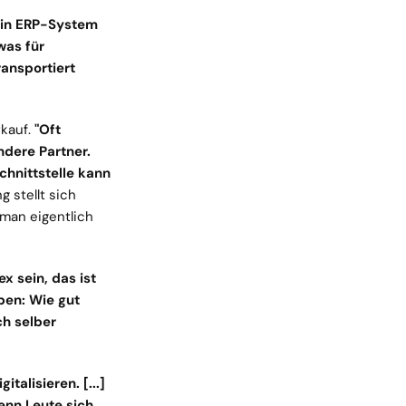
Ein ERP-System 
was für 
ansportiert 
kauf. 
"Oft 
dere Partner. 
hnittstelle kann 
 stellt sich 
man eigentlich 
x sein, das ist 
ben: Wie gut 
h selber 
talisieren. [...] 
nn Leute sich 