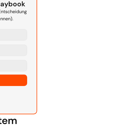
laybook
Entscheidung 
nnen).
stem