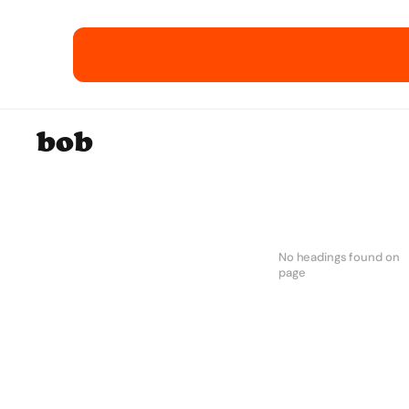
12 E-Commerce-E
bob
No headings found on
page