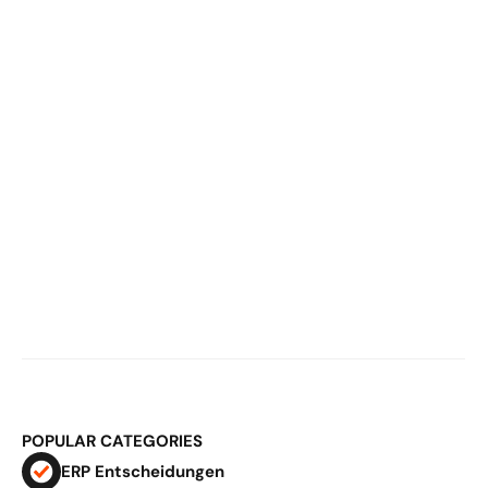
dein System sprengen
02.03.2026
E-Commerce Logistik & ERP: Warum 
Fulfillment ab 5–10 Mio. Umsatz 
strukturell wird
POPULAR CATEGORIES
ERP Entscheidungen