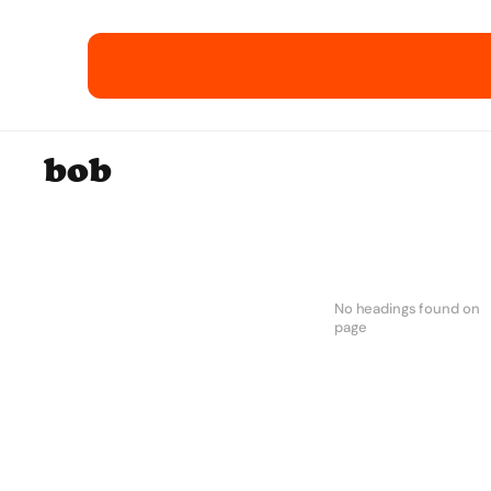
12 E-Commerce-E
bob
No headings found on
page