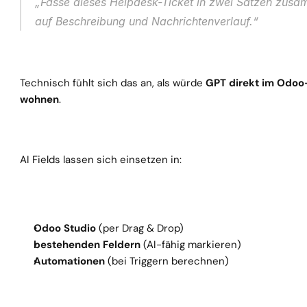
„Fasse dieses Helpdesk-Ticket in zwei Sätzen zusa
auf Beschreibung und Nachrichtenverlauf.“
Technisch fühlt sich das an, als würde 
GPT direkt im Odoo
wohnen
.
AI Fields lassen sich einsetzen in:
Odoo Studio
 (per Drag & Drop)
bestehenden Feldern
 (AI-fähig markieren)
Automationen
 (bei Triggern berechnen)