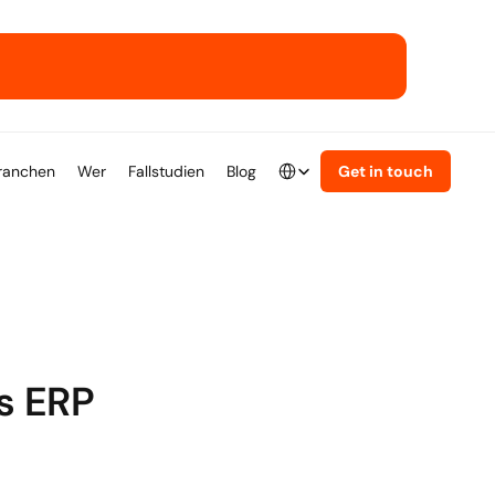
ser ERP-Playbook.
Select Language
ranchen
Wer
Fallstudien
Blog
Get in touch
German
s ERP 