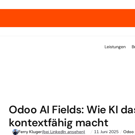
xpert*innen zeigen, wie Wachstum gelingt. 
→ Hol dir un
Leistungen
B
Odoo AI Fields: Wie KI da
kontextfähig macht
Ferry Kluger
(bei LinkedIn ansehen)
11. Juni 2025
Odoo