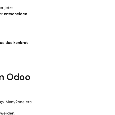
Statt statischer Felder, die man manuell pflegt, können Felder jetzt 
er 
entscheiden
 – 
as das konkret 
 in Odoo
ags, Many2one etc.
 werden.