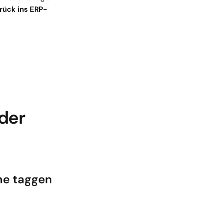
urück ins ERP-
er 
he taggen