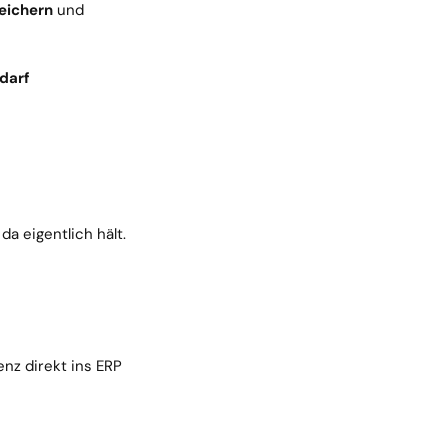
eichern
 und 
darf 
 da eigentlich hält.
enz direkt ins ERP 