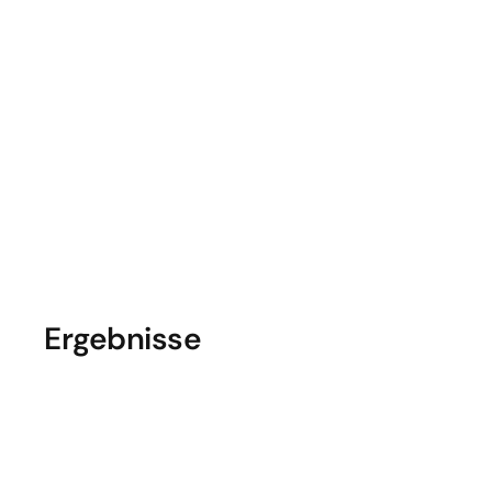
Operative KPIs
 als Basis für 
wöchentliche Reviews und 
Optimierungen
Genutzt 
Sales
Odoo 
Inventory
Aps
Purchase
Manufacturing (MRP)
Accounting
CRM
Ergebnisse
planbar und steuerbar