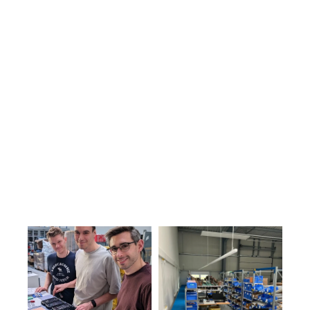
Training, 
Vor dem Go-Live lag der Fokus auf 
KPI-
Befähigung und Absicherung. Es 
Setup & 
wurden strukturierte Schulungen 
Go-Live
durchgeführt, ein Day-1-Testsystem 
bereitgestellt und die neuen Abläufe 
vor Ort nochmals überprüft. Parallel 
wurden erste KPIs definiert, um nach 
dem Go-Live gezielt steuern und 
nachjustieren zu können. Der Go-Live 
selbst markierte keinen Abschluss, 
sondern den Übergang in den 
operativen Betrieb unter realen 
Bedingungen.