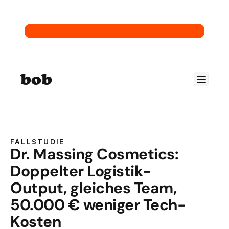
→ Hol dir unser E-Commerce-ERP-Playbook.
bob
FALLSTUDIE
Dr. Massing Cosmetics: 
Doppelter Logistik-
Output, gleiches Team, 
50.000 € weniger Tech-
UNTERNEHMEN
Kosten
Dr. Massing Cosmetics