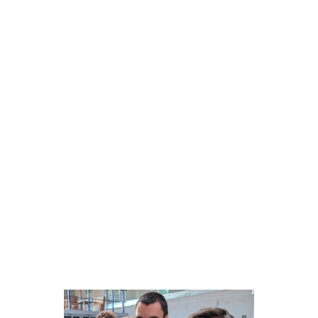
ROLLE
Odoo-ERP-Implementierung 
& Partner für operative 
Transformation
EXPERTISE
E-Commerce-Prozesse, Lager 
& Versand, Prozessdesign, 
Odoo ERP
JAHR
2024